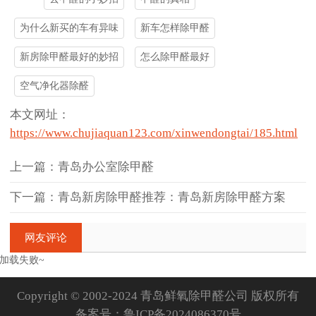
为什么新买的车有异味
新车怎样除甲醛
新房除甲醛最好的妙招
怎么除甲醛最好
空气净化器除醛
本文网址：
https://www.chujiaquan123.com/xinwendongtai/185.html
上一篇：青岛办公室除甲醛
下一篇：青岛新房除甲醛推荐：青岛新房除甲醛方案
网友评论
加载失败~
Copyright © 2002-2024 青岛鲜氧除甲醛公司 版权所有
备案号：
鲁ICP备2024086370号